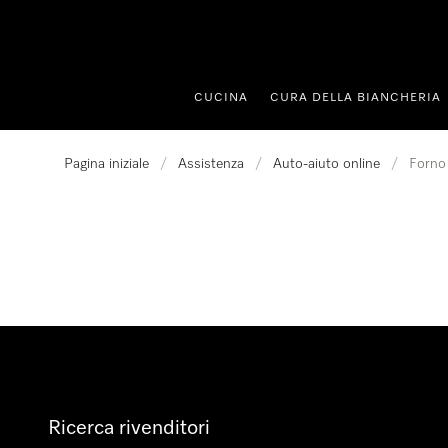
a al contenuto
CUCINA
CURA DELLA BIANCHERIA
Pagina iniziale
/
Assistenza
/
Auto-aiuto online
/
Forno
Ricerca rivenditori