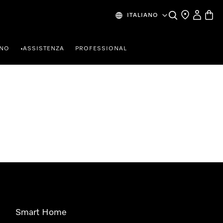
Cerca
Ricerca Riven
Il mio Prof
Baske
ITALIANO
RNO
ASSISTENZA
PROFESSIONAL
•
Smart Home