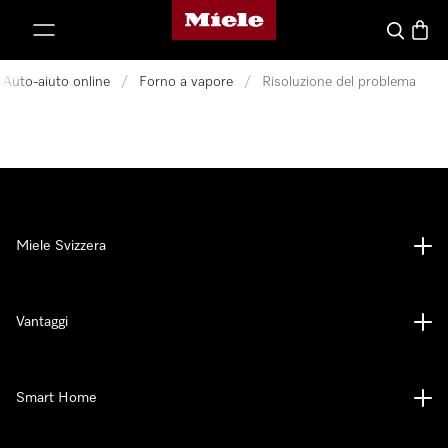
Homepage di Miele
a al contenuto
Cerca
Baske
Auto-aiuto online
/
Forno a vapore
/
Risoluzione del problema
Miele Svizzera
Vantaggi
Smart Home