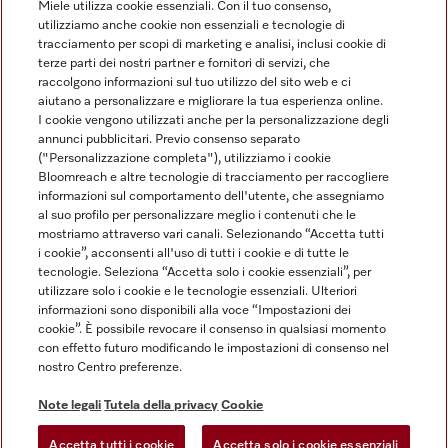
Miele utilizza cookie essenziali. Con il tuo consenso,
utilizziamo anche cookie non essenziali e tecnologie di
tracciamento per scopi di marketing e analisi, inclusi cookie di
Linguaggio
terze parti dei nostri partner e fornitori di servizi, che
raccolgono informazioni sul tuo utilizzo del sito web e ci
aiutano a personalizzare e migliorare la tua esperienza online.
ITALIANO
I cookie vengono utilizzati anche per la personalizzazione degli
annunci pubblicitari. Previo consenso separato
("Personalizzazione completa"), utilizziamo i cookie
Bloomreach e altre tecnologie di tracciamento per raccogliere
informazioni sul comportamento dell'utente, che assegniamo
al suo profilo per personalizzare meglio i contenuti che le
Miele su Youtube
Miele su Instagram
Miele su Facebook
Miele on Pinterest
Miele su LinkedIn
mostriamo attraverso vari canali. Selezionando “Accetta tutti
i cookie”, acconsenti all'uso di tutti i cookie e di tutte le
tecnologie. Seleziona “Accetta solo i cookie essenziali”, per
utilizzare solo i cookie e le tecnologie essenziali. Ulteriori
informazioni sono disponibili alla voce “Impostazioni dei
cookie”. È possibile revocare il consenso in qualsiasi momento
Note Legali
con effetto futuro modificando le impostazioni di consenso nel
nostro Centro preferenze.
CG
Tutela della privacy
Note legali
Tutela della privacy
Cookie
Condizioni di Utilizzo
Accetta tutti i cookie
Accetta solo i cookie essenziali