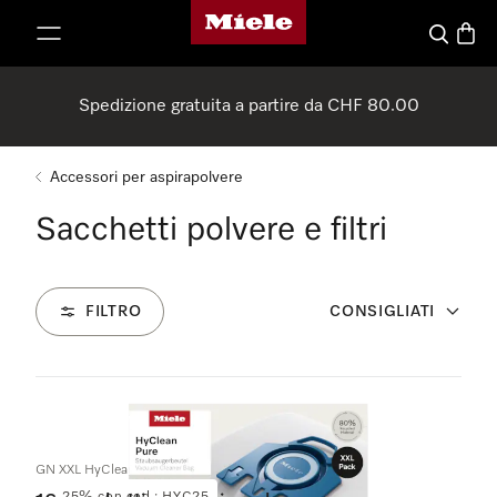
Homepage di Miele
a al contenuto
Cerca
Baske
Spedizione gratuita a partire da CHF 80.00
Accessori per aspirapolvere
Sacchetti polvere e filtri
FILTRO
CONSIGLIATI
30
Prodotti
GN XXL HyClean Pure