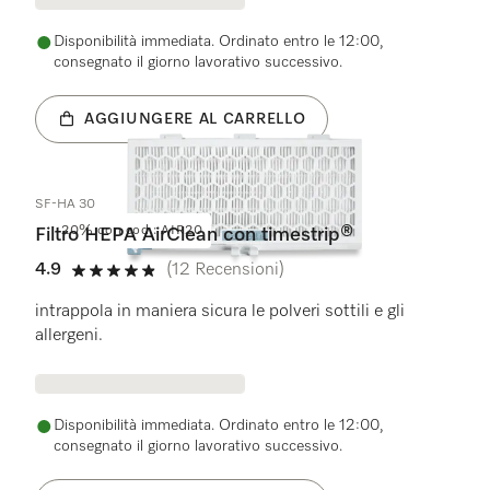
Disponibilità immediata. Ordinato entro le 12:00,
consegnato il giorno lavorativo successivo.
AGGIUNGERE AL CARRELLO
SF-HA 30
20% con cod.: AIR20
Filtro HEPA AirClean con timestrip®
4.9
(12 Recensioni)
4.9 su 5 stelle
intrappola in maniera sicura le polveri sottili e gli
allergeni.
Disponibilità immediata. Ordinato entro le 12:00,
consegnato il giorno lavorativo successivo.