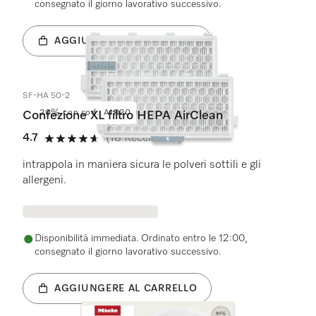
consegnato il giorno lavorativo successivo.
AGGIUNGERE AL CARRELLO
SF-HA 50-2
20% con cod.: AIR20
Confezione XL filtro HEPA AirClean
4.7
(18 Recensioni)
4.7 su 5 stelle
intrappola in maniera sicura le polveri sottili e gli
allergeni.
Disponibilità immediata. Ordinato entro le 12:00,
consegnato il giorno lavorativo successivo.
AGGIUNGERE AL CARRELLO