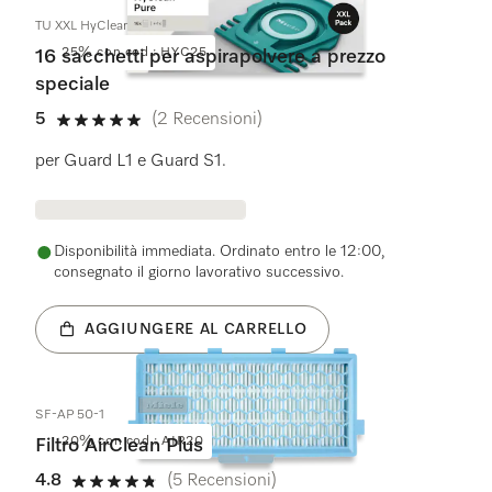
TU XXL HyClean Pure
25% con cod.: HYC25
16 sacchetti per aspirapolvere a prezzo
speciale
5
(2 Recensioni)
5 su 5 stelle
per Guard L1 e Guard S1.
Disponibilità immediata. Ordinato entro le 12:00,
consegnato il giorno lavorativo successivo.
AGGIUNGERE AL CARRELLO
SF-AP 50-1
20% con cod.: AIR20
Filtro AirClean Plus
4.8
(5 Recensioni)