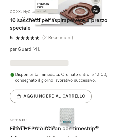
CO XXL HyClean Pure
25% con cod.: HYC25
16 sacchetti per aspirapolvere a prezzo
speciale
5
(2 Recensioni)
5 su 5 stelle
per Guard M1.
Disponibilità immediata. Ordinato entro le 12:00,
consegnato il giorno lavorativo successivo.
AGGIUNGERE AL CARRELLO
SF-HA 60
20% con cod.: AIR20
Filtro HEPA AirClean con timestrip®