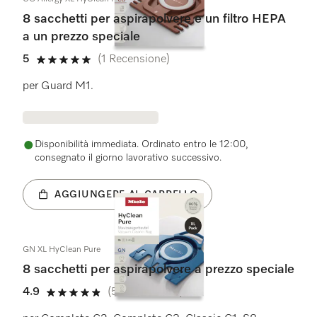
8 sacchetti per aspirapolvere e un filtro HEPA
a un prezzo speciale
5
(1 Recensione)
5 su 5 stelle
per Guard M1.
Disponibilità immediata. Ordinato entro le 12:00,
consegnato il giorno lavorativo successivo.
AGGIUNGERE AL CARRELLO
GN XL HyClean Pure
8 sacchetti per aspirapolvere a prezzo speciale
4.9
(51 Recensioni)
4.9 su 5 stelle