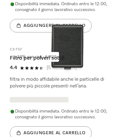
Disponibilità immediata. Ordinato entro le 12:00,
consegnato il giorno lavorativo successivo.
AGGIUNGERE AL CARRELLO
CX FSF
20% con cod.: AIR20
Filtro per polveri sottili
4.4
(5 Recensioni)
4.4 su 5 stelle
filtra in modo affidabile anche le particelle di
polvere più piccole presenti nell’aria.
Disponibilità immediata. Ordinato entro le 12:00,
consegnato il giorno lavorativo successivo.
AGGIUNGERE AL CARRELLO