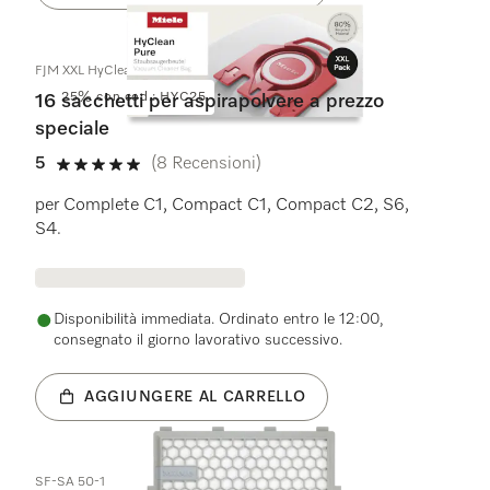
FJM XXL HyClean Pure
25% con cod.: HYC25
16 sacchetti per aspirapolvere a prezzo
speciale
5
(8 Recensioni)
5 su 5 stelle
per Complete C1, Compact C1, Compact C2, S6,
S4.
Disponibilità immediata. Ordinato entro le 12:00,
consegnato il giorno lavorativo successivo.
AGGIUNGERE AL CARRELLO
SF-SA 50-1