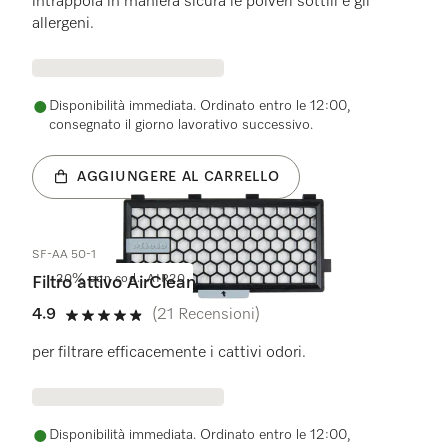
intrappola in maniera sicura le polveri sottili e gli
allergeni.
Disponibilità immediata. Ordinato entro le 12:00,
consegnato il giorno lavorativo successivo.
AGGIUNGERE AL CARRELLO
SF-AA 50-1
20% con cod.: AIR20
Filtro attivo AirClean
4.9
(21 Recensioni)
4.9 su 5 stelle
per filtrare efficacemente i cattivi odori.
Disponibilità immediata. Ordinato entro le 12:00,