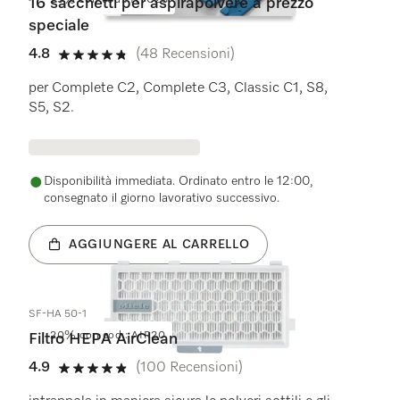
25% con cod.: HYC25
16 sacchetti per aspirapolvere a prezzo
speciale
4.8
(48 Recensioni)
4.8 su 5 stelle
per Complete C2, Complete C3, Classic C1, S8,
S5, S2.
Disponibilità immediata. Ordinato entro le 12:00,
consegnato il giorno lavorativo successivo.
AGGIUNGERE AL CARRELLO
SF-HA 50-1
20% con cod.: AIR20
Filtro HEPA AirClean
4.9
(100 Recensioni)
4.9 su 5 stelle