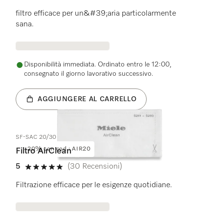
4.8 su 5 stelle
filtro efficace per un&#39;aria particolarmente
sana.
Disponibilità immediata. Ordinato entro le 12:00,
consegnato il giorno lavorativo successivo.
AGGIUNGERE AL CARRELLO
SF-SAC 20/30
20% con cod.: AIR20
Filtro AirClean
5
(30 Recensioni)
5 su 5 stelle
Filtrazione efficace per le esigenze quotidiane.