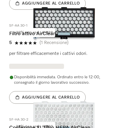
AGGIUNGERE AL CARRELLO
SF-AA 30-1
20% con cod.: AIR20
Filtro attivo AirClean
5
(1 Recensione)
5 su 5 stelle
per filtrare efficacemente i cattivi odori.
Disponibilità immediata. Ordinato entro le 12:00,
consegnato il giorno lavorativo successivo.
AGGIUNGERE AL CARRELLO
SF-HA 30-2
20% con cod.: AIR20
Confezione XL filtro HEPA AirClean