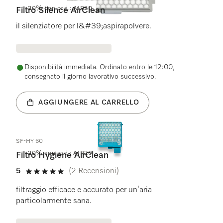
20% con cod.: AIR20
Filtro Silence AirClean
il silenziatore per l&#39;aspirapolvere.
Disponibilità immediata. Ordinato entro le 12:00,
consegnato il giorno lavorativo successivo.
AGGIUNGERE AL CARRELLO
SF-HY 60
20% con cod.: AIR20
Filtro Hygiene AirClean
5
(2 Recensioni)
5 su 5 stelle
filtraggio efficace e accurato per un‘aria
particolarmente sana.