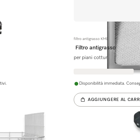
filtro antigrasso KMDA7634
Filtro antigrasso
per piani cottura con aspirator
ivi.
Disponibilità immediata. Consegn
AGGIUNGERE AL CARR