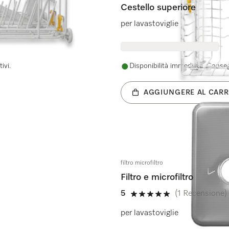
Cestello superiore
per lavastoviglie
ivi.
Disponibilità immediata. Consegn
AGGIUNGERE AL CARR
filtro microfiltro
Filtro e microfiltro
5
(1 Recensione)
5 su 5 stelle
per lavastoviglie