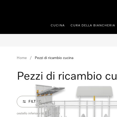
a al contenuto
CUCINA
CURA DELLA BIANCHERIA
Home
Pezzi di ricambio cucina
Pezzi di ricambio c
FILTRO
cestello inferiore GUK 7010 KD