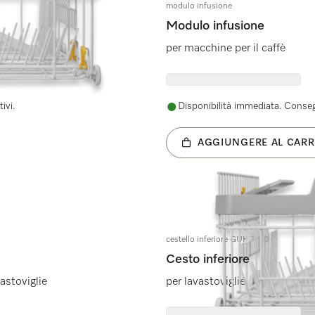
modulo infusione
Modulo infusione
per macchine per il caffè
ivi.
Disponibilità immediata. Consegn
AGGIUNGERE AL CARR
cestello inferiore GUK 7100
Cesto inferiore
astoviglie
per lavastoviglie