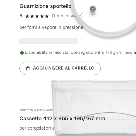
Guarnizione sportello
5
(1 Recensione)
5 su 5 stelle
per forni a vapore in pressione
Disponibilità immediata. Consegnato entro 1-3 giorni lavorat
AGGIUNGERE AL CARRELLO
cassetto 412x365x195/167mm
Cassetto 412 x 365 x 195/167 mm
per congelatori e frigo-congelatori