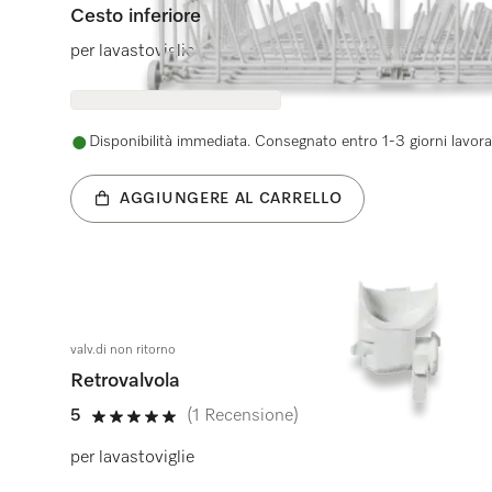
Cesto inferiore
per lavastoviglie
Disponibilità immediata. Consegnato entro 1-3 giorni lavorat
AGGIUNGERE AL CARRELLO
valv.di non ritorno
Retrovalvola
5
(1 Recensione)
5 su 5 stelle
per lavastoviglie