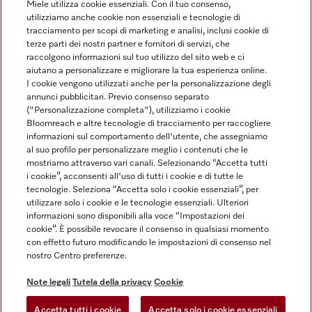
Miele utilizza cookie essenziali. Con il tuo consenso,
utilizziamo anche cookie non essenziali e tecnologie di
tracciamento per scopi di marketing e analisi, inclusi cookie di
Linguaggio
terze parti dei nostri partner e fornitori di servizi, che
raccolgono informazioni sul tuo utilizzo del sito web e ci
aiutano a personalizzare e migliorare la tua esperienza online.
ITALIANO
I cookie vengono utilizzati anche per la personalizzazione degli
annunci pubblicitari. Previo consenso separato
("Personalizzazione completa"), utilizziamo i cookie
Bloomreach e altre tecnologie di tracciamento per raccogliere
informazioni sul comportamento dell'utente, che assegniamo
al suo profilo per personalizzare meglio i contenuti che le
Miele su Youtube
Miele su Instagram
Miele su Facebook
Miele on Pinterest
Miele su LinkedIn
mostriamo attraverso vari canali. Selezionando “Accetta tutti
i cookie”, acconsenti all'uso di tutti i cookie e di tutte le
tecnologie. Seleziona “Accetta solo i cookie essenziali”, per
utilizzare solo i cookie e le tecnologie essenziali. Ulteriori
informazioni sono disponibili alla voce “Impostazioni dei
cookie”. È possibile revocare il consenso in qualsiasi momento
Note Legali
con effetto futuro modificando le impostazioni di consenso nel
nostro Centro preferenze.
CG
Tutela della privacy
Note legali
Tutela della privacy
Cookie
Condizioni di Utilizzo
Accetta tutti i cookie
Accetta solo i cookie essenziali