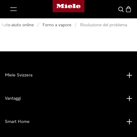
Homepage di Miele
a al contenuto
Cerca
Baske
Auto-aiuto online
/
Forno a vapore
/
Risoluzione del problema
Miele Svizzera
Vantaggi
Smart Home