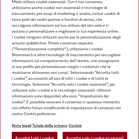
Miele utilizza cookie essenziali. Con il tuo consenso,
utilizziamo anche cookie non essenziali e tecnologie di
tracciamento per scopi di marketing e analisi, inclusi cookie di
Linguaggio
terze parti dei nostri partner e fornitori di servizi, che
raccolgono informazioni sul tuo utilizzo del sito web e ci
aiutano a personalizzare e migliorare la tua esperienza online.
ITALIANO
I cookie vengono utilizzati anche per la personalizzazione degli
annunci pubblicitari. Previo consenso separato
("Personalizzazione completa"), utilizziamo i cookie
Bloomreach e altre tecnologie di tracciamento per raccogliere
informazioni sul comportamento dell'utente, che assegniamo
al suo profilo per personalizzare meglio i contenuti che le
Miele su Youtube
Miele su Instagram
Miele su Facebook
Miele on Pinterest
Miele su LinkedIn
mostriamo attraverso vari canali. Selezionando “Accetta tutti
i cookie”, acconsenti all'uso di tutti i cookie e di tutte le
tecnologie. Seleziona “Accetta solo i cookie essenziali”, per
utilizzare solo i cookie e le tecnologie essenziali. Ulteriori
informazioni sono disponibili alla voce “Impostazioni dei
cookie”. È possibile revocare il consenso in qualsiasi momento
Note Legali
con effetto futuro modificando le impostazioni di consenso nel
nostro Centro preferenze.
CG
Tutela della privacy
Note legali
Tutela della privacy
Cookie
Condizioni di Utilizzo
Accetta tutti i cookie
Accetta solo i cookie essenziali