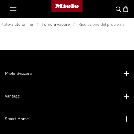
Homepage di Miele
a al contenuto
Cerca
Baske
Auto-aiuto online
/
Forno a vapore
/
Risoluzione del problema
Miele Svizzera
Vantaggi
Smart Home