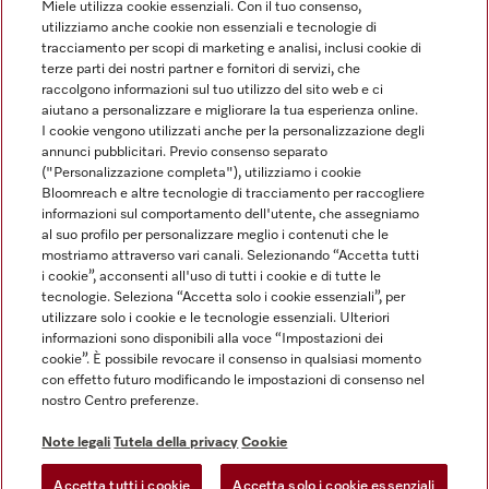
Miele utilizza cookie essenziali. Con il tuo consenso,
utilizziamo anche cookie non essenziali e tecnologie di
tracciamento per scopi di marketing e analisi, inclusi cookie di
Linguaggio
terze parti dei nostri partner e fornitori di servizi, che
raccolgono informazioni sul tuo utilizzo del sito web e ci
aiutano a personalizzare e migliorare la tua esperienza online.
ITALIANO
I cookie vengono utilizzati anche per la personalizzazione degli
annunci pubblicitari. Previo consenso separato
("Personalizzazione completa"), utilizziamo i cookie
Bloomreach e altre tecnologie di tracciamento per raccogliere
informazioni sul comportamento dell'utente, che assegniamo
al suo profilo per personalizzare meglio i contenuti che le
Miele su Youtube
Miele su Instagram
Miele su Facebook
Miele on Pinterest
Miele su LinkedIn
mostriamo attraverso vari canali. Selezionando “Accetta tutti
i cookie”, acconsenti all'uso di tutti i cookie e di tutte le
tecnologie. Seleziona “Accetta solo i cookie essenziali”, per
utilizzare solo i cookie e le tecnologie essenziali. Ulteriori
informazioni sono disponibili alla voce “Impostazioni dei
cookie”. È possibile revocare il consenso in qualsiasi momento
Note Legali
con effetto futuro modificando le impostazioni di consenso nel
nostro Centro preferenze.
CG
Tutela della privacy
Note legali
Tutela della privacy
Cookie
Condizioni di Utilizzo
Accetta tutti i cookie
Accetta solo i cookie essenziali