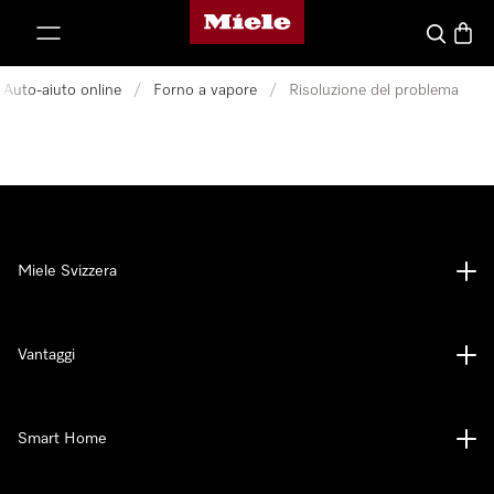
Homepage di Miele
a al contenuto
Cerca
Baske
Auto-aiuto online
/
Forno a vapore
/
Risoluzione del problema
Miele Svizzera
Vantaggi
Smart Home