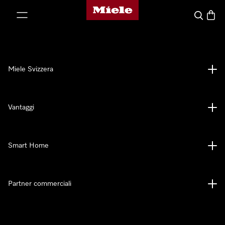
Homepage di Miele
a al contenuto
Cerca
Baske
Miele Svizzera
Vantaggi
Smart Home
Partner commerciali