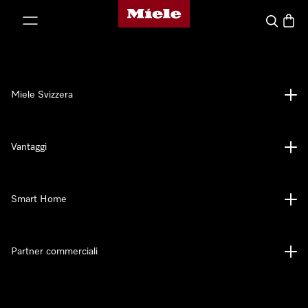
Homepage di Miele
a al contenuto
Cerca
Baske
Miele Svizzera
Vantaggi
Smart Home
Partner commerciali