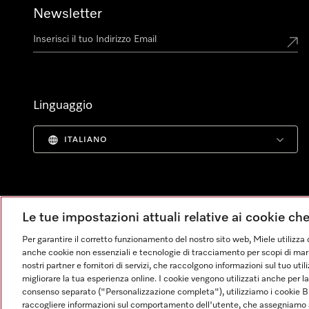
Newsletter
Linguaggio
ITALIANO
Le tue impostazioni attuali relative ai cookie ch
Per garantire il corretto funzionamento del nostro sito web, Miele utilizza 
anche cookie non essenziali e tecnologie di tracciamento per scopi di market
nostri partner e fornitori di servizi, che raccolgono informazioni sul tuo uti
migliorare la tua esperienza online. I cookie vengono utilizzati anche per l
consenso separato ("Personalizzazione completa"), utilizziamo i cookie B
raccogliere informazioni sul comportamento dell'utente, che assegniamo al