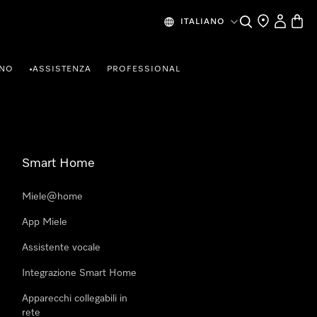
Cerca
Ricerca Riven
Il mio Prof
Baske
ITALIANO
RNO
ASSISTENZA
PROFESSIONAL
•
Smart Home
Miele@home
App Miele
Assistente vocale
Integrazione Smart Home
Apparecchi collegabili in
rete