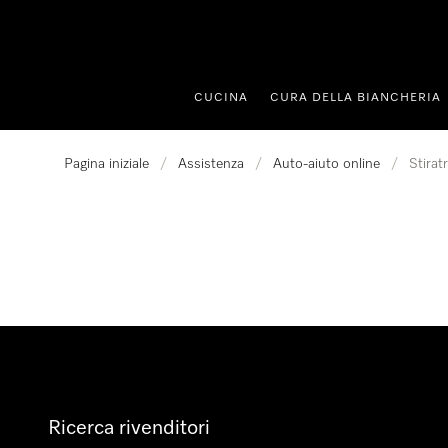
a al contenuto
CUCINA
CURA DELLA BIANCHERIA
Pagina iniziale
/
Assistenza
/
Auto-aiuto online
/
Stirat
Ricerca rivenditori