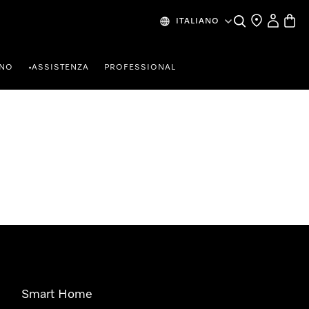
Cerca
Ricerca Riven
Il mio Prof
Baske
ITALIANO
RNO
ASSISTENZA
PROFESSIONAL
•
Smart Home