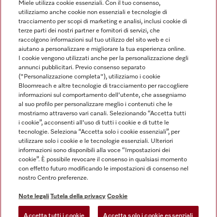
Miele utilizza cookie essenziali. Con il tuo consenso,
utilizziamo anche cookie non essenziali e tecnologie di
tracciamento per scopi di marketing e analisi, inclusi cookie di
Linguaggio
terze parti dei nostri partner e fornitori di servizi, che
raccolgono informazioni sul tuo utilizzo del sito web e ci
aiutano a personalizzare e migliorare la tua esperienza online.
ITALIANO
I cookie vengono utilizzati anche per la personalizzazione degli
annunci pubblicitari. Previo consenso separato
("Personalizzazione completa"), utilizziamo i cookie
Bloomreach e altre tecnologie di tracciamento per raccogliere
informazioni sul comportamento dell'utente, che assegniamo
al suo profilo per personalizzare meglio i contenuti che le
Miele su Youtube
Miele su Instagram
Miele su Facebook
Miele on Pinterest
Miele su LinkedIn
mostriamo attraverso vari canali. Selezionando “Accetta tutti
i cookie”, acconsenti all'uso di tutti i cookie e di tutte le
tecnologie. Seleziona “Accetta solo i cookie essenziali”, per
utilizzare solo i cookie e le tecnologie essenziali. Ulteriori
informazioni sono disponibili alla voce “Impostazioni dei
cookie”. È possibile revocare il consenso in qualsiasi momento
Note Legali
con effetto futuro modificando le impostazioni di consenso nel
nostro Centro preferenze.
CG
Tutela della privacy
Note legali
Tutela della privacy
Cookie
Condizioni di Utilizzo
Accetta tutti i cookie
Accetta solo i cookie essenziali