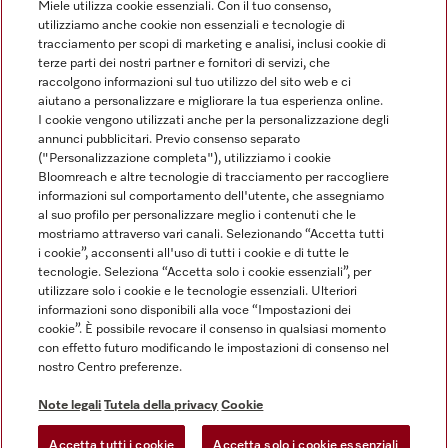
Miele utilizza cookie essenziali. Con il tuo consenso,
utilizziamo anche cookie non essenziali e tecnologie di
tracciamento per scopi di marketing e analisi, inclusi cookie di
Linguaggio
terze parti dei nostri partner e fornitori di servizi, che
raccolgono informazioni sul tuo utilizzo del sito web e ci
aiutano a personalizzare e migliorare la tua esperienza online.
ITALIANO
I cookie vengono utilizzati anche per la personalizzazione degli
annunci pubblicitari. Previo consenso separato
("Personalizzazione completa"), utilizziamo i cookie
Bloomreach e altre tecnologie di tracciamento per raccogliere
informazioni sul comportamento dell'utente, che assegniamo
al suo profilo per personalizzare meglio i contenuti che le
Miele su Youtube
Miele su Instagram
Miele su Facebook
Miele on Pinterest
Miele su LinkedIn
mostriamo attraverso vari canali. Selezionando “Accetta tutti
i cookie”, acconsenti all'uso di tutti i cookie e di tutte le
tecnologie. Seleziona “Accetta solo i cookie essenziali”, per
utilizzare solo i cookie e le tecnologie essenziali. Ulteriori
informazioni sono disponibili alla voce “Impostazioni dei
cookie”. È possibile revocare il consenso in qualsiasi momento
Note Legali
con effetto futuro modificando le impostazioni di consenso nel
nostro Centro preferenze.
CG
Tutela della privacy
Note legali
Tutela della privacy
Cookie
Condizioni di Utilizzo
Accetta tutti i cookie
Accetta solo i cookie essenziali