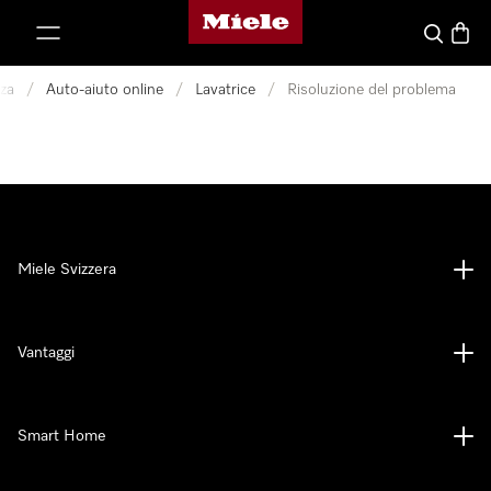
Homepage di Miele
a al contenuto
Cerca
Baske
za
/
Auto-aiuto online
/
Lavatrice
/
Risoluzione del problema
Miele Svizzera
Vantaggi
Smart Home