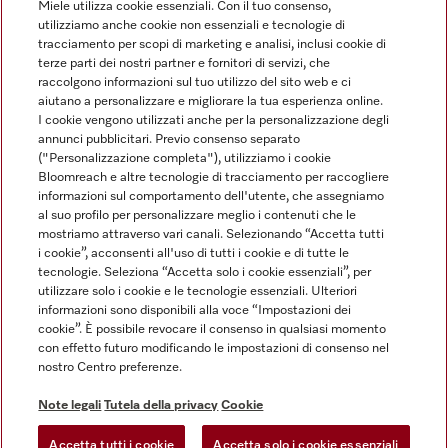
Miele utilizza cookie essenziali. Con il tuo consenso,
utilizziamo anche cookie non essenziali e tecnologie di
tracciamento per scopi di marketing e analisi, inclusi cookie di
Linguaggio
terze parti dei nostri partner e fornitori di servizi, che
raccolgono informazioni sul tuo utilizzo del sito web e ci
aiutano a personalizzare e migliorare la tua esperienza online.
ITALIANO
I cookie vengono utilizzati anche per la personalizzazione degli
annunci pubblicitari. Previo consenso separato
("Personalizzazione completa"), utilizziamo i cookie
Bloomreach e altre tecnologie di tracciamento per raccogliere
informazioni sul comportamento dell'utente, che assegniamo
al suo profilo per personalizzare meglio i contenuti che le
Miele su Youtube
Miele su Instagram
Miele su Facebook
Miele on Pinterest
Miele su LinkedIn
mostriamo attraverso vari canali. Selezionando “Accetta tutti
i cookie”, acconsenti all'uso di tutti i cookie e di tutte le
tecnologie. Seleziona “Accetta solo i cookie essenziali”, per
utilizzare solo i cookie e le tecnologie essenziali. Ulteriori
informazioni sono disponibili alla voce “Impostazioni dei
cookie”. È possibile revocare il consenso in qualsiasi momento
Note Legali
con effetto futuro modificando le impostazioni di consenso nel
nostro Centro preferenze.
CG
Tutela della privacy
Note legali
Tutela della privacy
Cookie
Condizioni di Utilizzo
Accetta tutti i cookie
Accetta solo i cookie essenziali