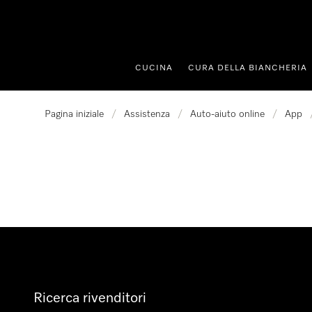
a al contenuto
CUCINA
CURA DELLA BIANCHERIA
Pagina iniziale
/
Assistenza
/
Auto-aiuto online
/
App
Ricerca rivenditori