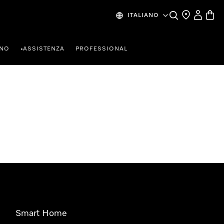
Cerca
Ricerca Riven
Il mio Prof
Baske
ITALIANO
RNO
ASSISTENZA
PROFESSIONAL
•
Smart Home