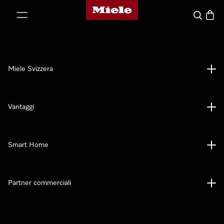
Homepage di Miele
a al contenuto
Cerca
Baske
Miele Svizzera
Vantaggi
Smart Home
Partner commerciali