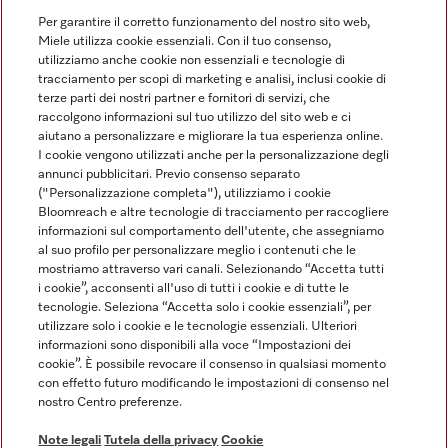
Per garantire il corretto funzionamento del nostro sito web,
Miele utilizza cookie essenziali. Con il tuo consenso,
utilizziamo anche cookie non essenziali e tecnologie di
tracciamento per scopi di marketing e analisi, inclusi cookie di
Linguaggio
terze parti dei nostri partner e fornitori di servizi, che
raccolgono informazioni sul tuo utilizzo del sito web e ci
aiutano a personalizzare e migliorare la tua esperienza online.
ITALIANO
I cookie vengono utilizzati anche per la personalizzazione degli
annunci pubblicitari. Previo consenso separato
("Personalizzazione completa"), utilizziamo i cookie
Bloomreach e altre tecnologie di tracciamento per raccogliere
informazioni sul comportamento dell'utente, che assegniamo
al suo profilo per personalizzare meglio i contenuti che le
Miele su Youtube
Miele su Instagram
Miele su Facebook
Miele on Pinterest
Miele su LinkedIn
mostriamo attraverso vari canali. Selezionando “Accetta tutti
i cookie”, acconsenti all'uso di tutti i cookie e di tutte le
tecnologie. Seleziona “Accetta solo i cookie essenziali”, per
utilizzare solo i cookie e le tecnologie essenziali. Ulteriori
informazioni sono disponibili alla voce “Impostazioni dei
cookie”. È possibile revocare il consenso in qualsiasi momento
Note Legali
con effetto futuro modificando le impostazioni di consenso nel
nostro Centro preferenze.
CG
Tutela della privacy
Note legali
Tutela della privacy
Cookie