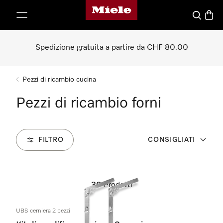
Homepage di Miele
a al contenuto
Cerca
Baske
Spedizione gratuita a partire da CHF 80.00
Pezzi di ricambio cucina
Pezzi di ricambio forni
FILTRO
CONSIGLIATI
30
Prodotti
UBS cerniera 2 pezzi