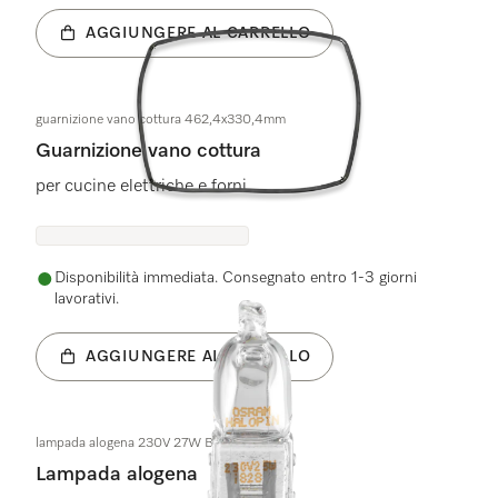
AGGIUNGERE AL CARRELLO
guarnizione vano cottura 462,4x330,4mm
Guarnizione vano cottura
per cucine elettriche e forni
Disponibilità immediata. Consegnato entro 1-3 giorni
lavorativi.
AGGIUNGERE AL CARRELLO
lampada alogena 230V 27W BJB 77.708.
Lampada alogena