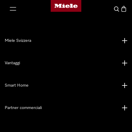
Homepage di Miele
a al contenuto
Cerca
Baske
Miele Svizzera
Vantaggi
Smart Home
Partner commerciali