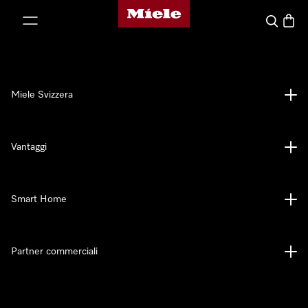
Homepage di Miele
a al contenuto
Cerca
Baske
Miele Svizzera
Vantaggi
Smart Home
Partner commerciali