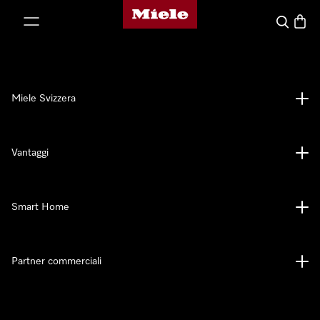
Homepage di Miele
a al contenuto
Cerca
Baske
Miele Svizzera
Vantaggi
Smart Home
Partner commerciali