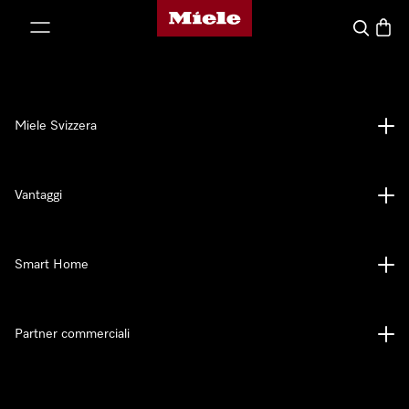
Homepage di Miele
a al contenuto
Cerca
Baske
Miele Svizzera
Vantaggi
Smart Home
Partner commerciali