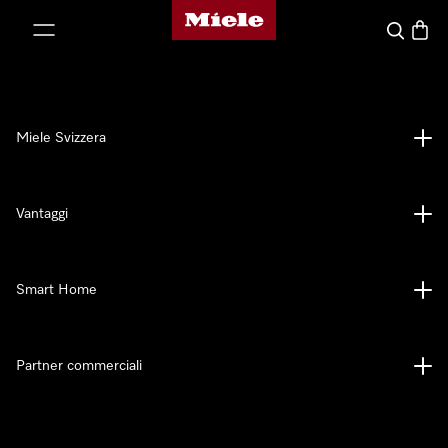
Homepage di Miele
a al contenuto
Cerca
Baske
Miele Svizzera
Vantaggi
Smart Home
Partner commerciali