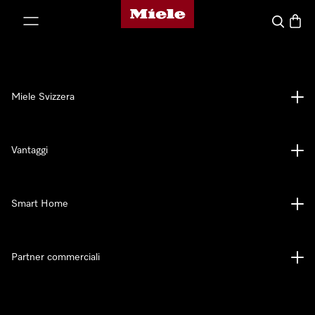
Homepage di Miele
a al contenuto
Cerca
Baske
Miele Svizzera
Vantaggi
Smart Home
Partner commerciali