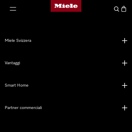
Homepage di Miele
a al contenuto
Cerca
Baske
Miele Svizzera
Vantaggi
Smart Home
Partner commerciali