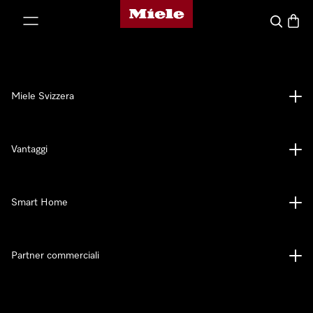
Homepage di Miele
a al contenuto
Cerca
Baske
Miele Svizzera
Vantaggi
Smart Home
Partner commerciali