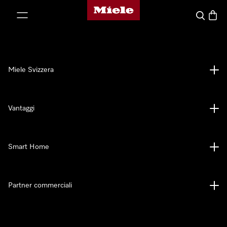
Homepage di Miele
a al contenuto
Cerca
Baske
Miele Svizzera
Vantaggi
Smart Home
Partner commerciali