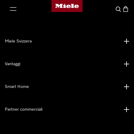
Homepage di Miele
a al contenuto
Cerca
Baske
Miele Svizzera
Vantaggi
Smart Home
Partner commerciali