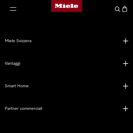
Homepage di Miele
a al contenuto
Cerca
Baske
Miele Svizzera
Vantaggi
Smart Home
Partner commerciali