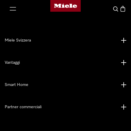
Homepage di Miele
a al contenuto
Cerca
Baske
Miele Svizzera
Vantaggi
Smart Home
Partner commerciali