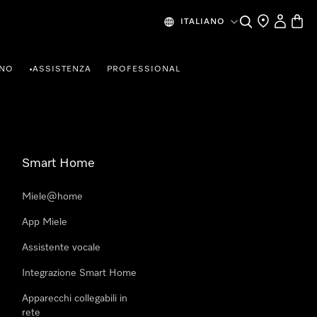
Cerca
Ricerca Riven
Il mio Prof
Baske
ITALIANO
RNO
ASSISTENZA
PROFESSIONAL
•
Smart Home
Miele@home
App Miele
Assistente vocale
Integrazione Smart Home
Apparecchi collegabili in
rete