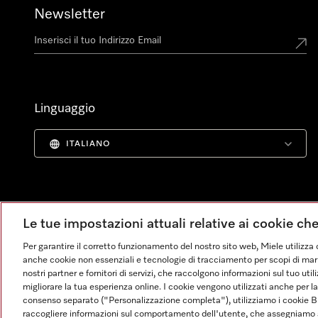
Newsletter
Linguaggio
ITALIANO
Le tue impostazioni attuali relative ai cookie ch
Per garantire il corretto funzionamento del nostro sito web, Miele utilizza 
anche cookie non essenziali e tecnologie di tracciamento per scopi di market
nostri partner e fornitori di servizi, che raccolgono informazioni sul tuo uti
migliorare la tua esperienza online. I cookie vengono utilizzati anche per l
consenso separato ("Personalizzazione completa"), utilizziamo i cookie B
raccogliere informazioni sul comportamento dell'utente, che assegniamo al