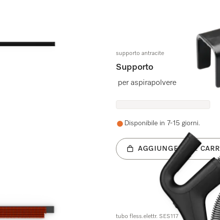
supporto antracite
Supporto
per aspirapolvere
Disponibile in 7-15 giorni.
AGGIUNGERE AL CARR
tubo fless.elettr. SES117