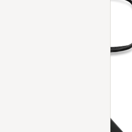
guarnizione für Staubraum SB*
Guarnizione per vano polvere
per aspirapolvere
Disponibile in 7-15 giorni.
AGGIUNGERE AL CARRELLO
bocchetta a lancia 149mm
Bocchetta a lancia