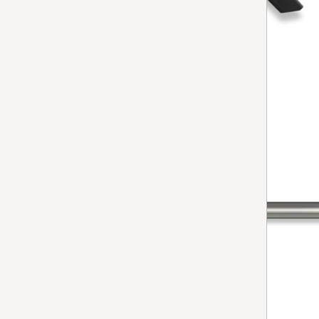
per aspirapolvere
Non disponibile.
TROVA RIVENDITORE
tubo aspirante SGAL CSGR
Tubo aspirante
per aspirapolvere