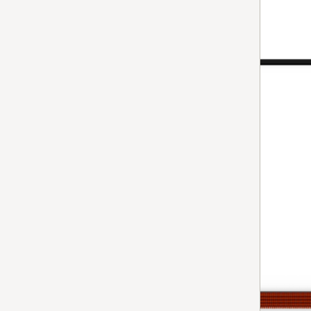
labbro di tenuta
Labbro di tenuta
per aspirapolvere
Disponibile in 7-15 giorni.
AGGIUNGERE AL CARRELLO
disposit.alzafili SBD470-3