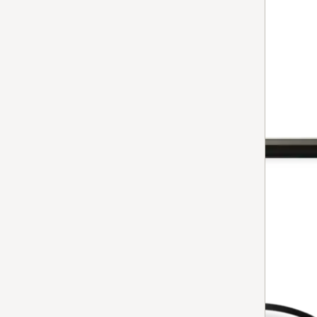
Non disponibile.
TROVA RIVENDITORE
tubo aspirante TIPF assy
Tubo aspirante
per aspirapolvere
Non disponibile.
TROVA RIVENDITORE