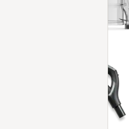
Contenitore Triflex
per aspirapolvere
Disponibile in 7-15 giorni.
AGGIUNGERE AL CARRELLO
tubo a presa Comfort Standard
Tubo impugnatura Comfort Standard
per aspirapolvere