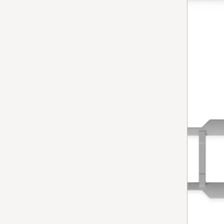
Alzafili
per aspirapolvere
Disponibile in 7-15 giorni.
AGGIUNGERE AL CARRELLO
supporto centrale StrawClean
Supporto centrale StrawClean
per lavastoviglie