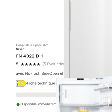
Congélateur à pose libre
Silver
FN 4322 D-1
5
(5 Évaluations)
5 de 5 étoiles
avec NoFrost, SideOpen et box XXL pour un grand con
Online Label Flag, Label énergétique
Fiche technique produit
Disponible immédiatement. La date de livraison est conve