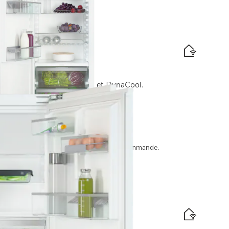
iche de 178 cm
l, grâce à PerfectFresh Pro et DynaCool.
énergétique
it
ate de livraison est convenue après la commande.
niche de 82–88 cm