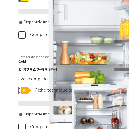
Disponible immédiatement. La date de livraison est conve
Comparer
Réfrigérateur encastrable
Gold
K 32542-55 iF-1
avec comp. de congélation, éclairage LED et ComfortCl
Online Label Flag, Label énergétique
Fiche technique produit
Disponible immédiatement. La date de livraison est conve
Comparer