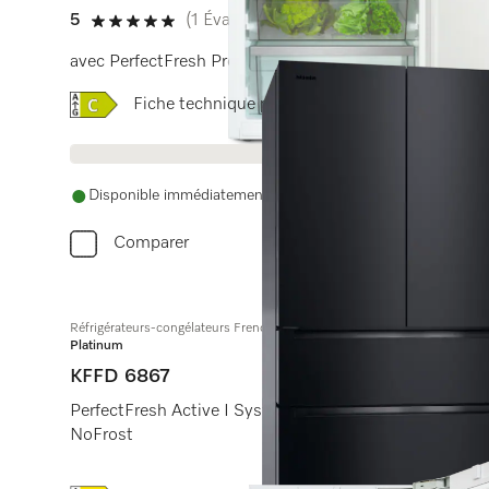
5
(1 Évaluation)
5 de 5 étoiles
avec PerfectFresh Pro pour plus de fraîch. et comp. de
Online Label Flag, Label énergétique
Fiche technique produit
Disponible immédiatement. La date de livraison est conve
Comparer
Réfrigérateurs-congélateurs FrenchDoor à pose libre
Platinum
KFFD 6867
PerfectFresh Active I Système Longlife AirClean I IceMa
NoFrost