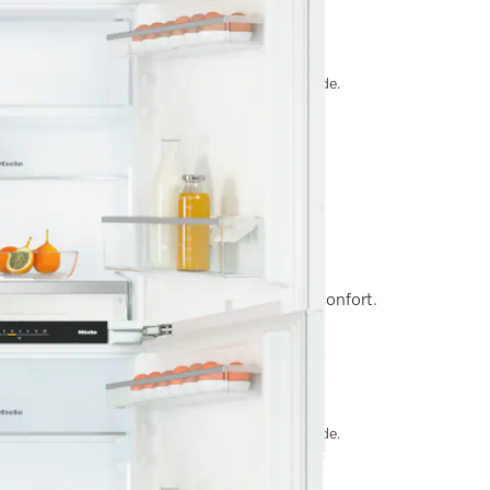
ate de livraison est convenue après la commande.
iche de 88 cm
, éclairage LED et SoftClose pour plus de confort.
nergétique
ate de livraison est convenue après la commande.