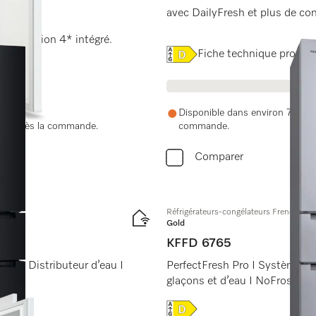
avec DailyFresh et plus de con
 congélation 4* intégré.
Online Label Flag, Label é
Fiche technique produit
Disponible dans environ 7 à 15 
nue après la commande.
commande.
Comparer
Réfrigérateurs-congélateurs FrenchDoor
Gold
KFFD 6765
ker I Distributeur d’eau I
PerfectFresh Pro I Système Lon
glaçons et d’eau I NoFrost
Online Label Flag, Label é