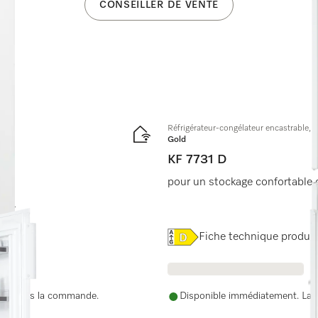
CONSEILLER DE VENTE
Réfrigérateur-congélateur encastrable,
Gold
KF 7731 D
pour un stockage confortable 
fort.
Online Label Flag, Label é
Fiche technique produit
nue après la commande.
Disponible immédiatement. La d