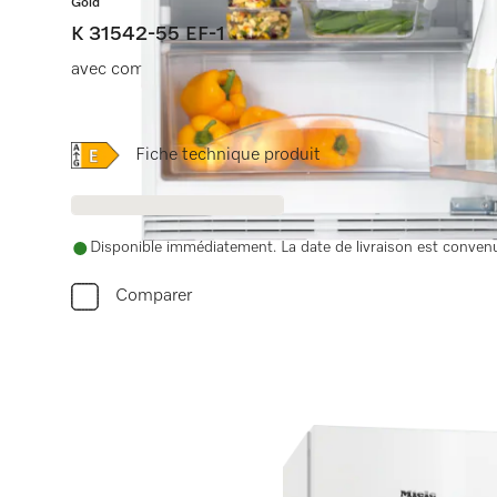
Gold
K 31542-55 EF-1
avec comp. de congélation, éclairage LED et ComfortCl
Online Label Flag, Label énergétique
Fiche technique produit
Disponible immédiatement. La date de livraison est conve
Comparer
Avez-vous