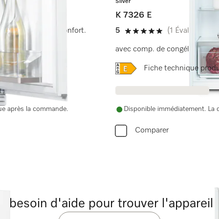
Silver
K 7326 E
ean pour plus de confort.
5
(1 Évaluation)
5 de 5 étoiles
avec comp. de congélation 4*,
Online Label Flag, Label 
Fiche technique produ
nue après la commande.
Disponible immédiatement. La d
Comparer
 besoin d'aide pour trouver l'appareil