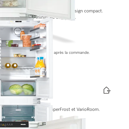
ets de contreporte divisés dans un design compact.
sine d’une hauteur minimale de 72 cm.
nergétique
ate de livraison est convenue après la commande.
e
ckage grâce à SpotLight, SuperFrost et VarioRoom.
énergétique
it