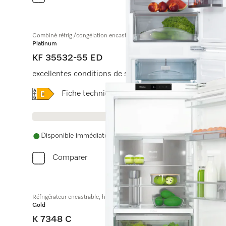
Combiné réfrig./congélation encastrable
Platinum
KF 35532-55 ED
excellentes conditions de stockage grâce à SpotLight,
Online Label Flag, Label énergétique
Fiche technique produit
Disponible immédiatement. La date de livraison est conve
Comparer
Réfrigérateur encastrable, hauteur de niche de 122 cm
Gold
K 7348 C