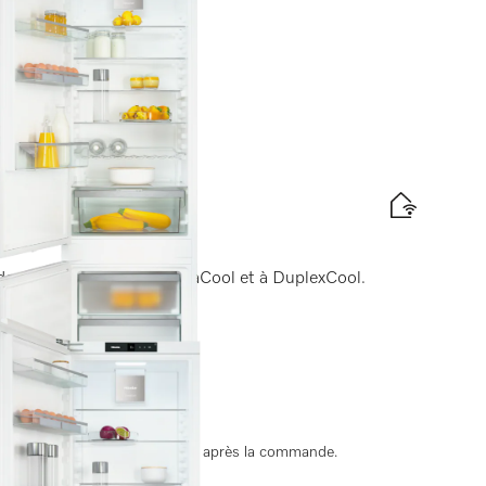
 hauteur de niche de 178⎵cm
des aliments, grâce à DynaCool et à DuplexCool.
nergétique
ate de livraison est convenue après la commande.