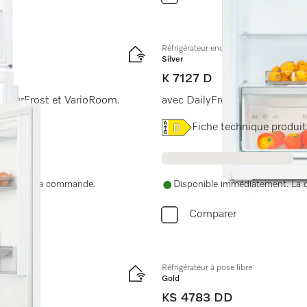
Réfrigérateur encastrable, hauteur de n
Silver
K 7127 D
 SuperFrost et VarioRoom.
avec DailyFresh, éclairage LED
Online Label Flag, Label é
Fiche technique produit
nue après la commande.
Disponible immédiatement. La d
Comparer
Réfrigérateur à pose libre
Gold
KS 4783 DD