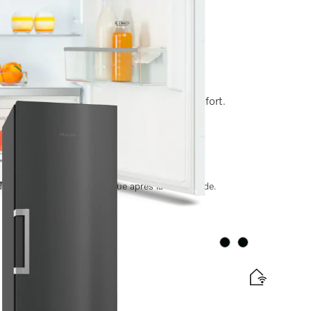
iche de 88 cm
, SoftClose et SuperCool pour plus de confort.
nergétique
ate de livraison est convenue après la commande.
Couleur:
Couleur: