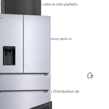
fort pour la combinaison côte-à-côte parfaite.
nergétique
jours. La date de livraison est convenue après la
 à pose libre
glife AirClean I Freeze&Cool I Distributeur de
nergétique