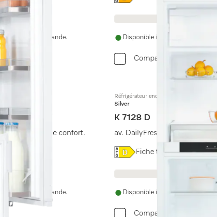
nue après la commande.
Disponible immédiatement. La d
Comparer
Réfrigérateur encastrable, hauteur de n
Silver
K 7128 D
ean pour plus de confort.
av. DailyFresh, comp. cong. 4*
Online Label Flag, Label é
Fiche technique produit
nue après la commande.
Disponible immédiatement. La d
Comparer