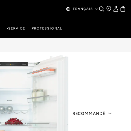
Search
Find a store
My Accou
Baske
FRANÇAIS
R
SERVICE
PROFESSIONAL
•
RECOMMANDÉ
iche de 122 cm