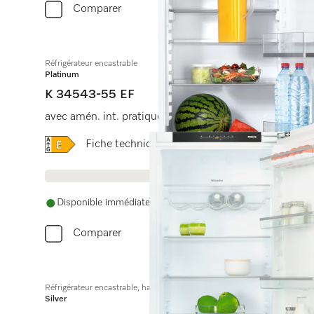
Comparer
Réfrigérateur encastrable
Platinum
K 34543-55 EF
avec amén. int. pratique, grâce à SpotLight, ComfortC
Online Label Flag, Label énergétique
Fiche technique produit
Disponible immédiatement. La date de livraison est conve
Comparer
Réfrigérateur encastrable, hauteur de niche de 122 cm
Silver