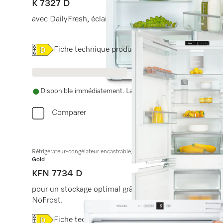
K 7327 D
avec DailyFresh, éclairage LED, SoftClose et SuperCool
Online Label Flag, Label énergétique
Fiche technique produit
Disponible immédiatement. La date de livraison est conve
Comparer
Réfrigérateur-congélateur encastrable, hauteur de niche de 178⎵cm
Gold
KFN 7734 D
pour un stockage optimal grâce à DynaCool, éclairage 
NoFrost.
Online Label Flag, Label énergétique
Fiche technique produit