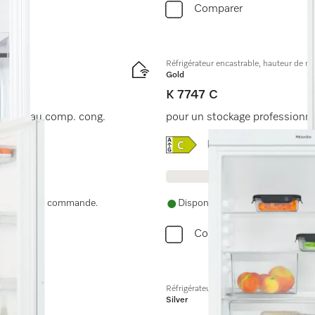
Comparer
Réfrigérateur encastrable, hauteur de n
Gold
K 7747 C
lean et au comp. cong.
pour un stockage professionne
Online Label Flag, Label 
Fiche technique produ
nue après la commande.
Disponible immédiatement. La d
Comparer
Réfrigérateur encastrable, hauteur de 
Silver