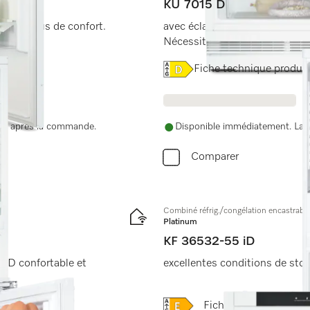
KU 7015 D
 pour plus de confort.
avec éclairage LED et balconn
Nécessite des façades de cui
Online Label Flag, Label é
Fiche technique produit
nue après la commande.
Disponible immédiatement. La d
Comparer
Combiné réfrig./congélation encastrabl
Platinum
KF 36532-55 iD
LED confortable et
excellentes conditions de sto
Online Label Flag, Label 
Fiche technique produ