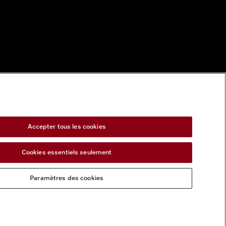
Accepter tous les cookies
Cookies essentiels seulement
Paramètres des cookies
Miele sur Youtube
Miele sur Instagram
Miele sur Facebook
Miele sur Pinterest
Miele sur Linke