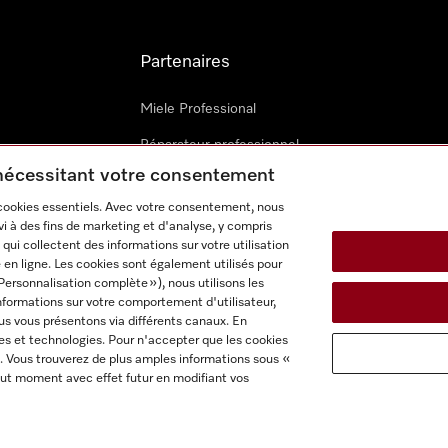
Partenaires
Miele Professional
Réparateur professionnel
 nécessitant votre consentement
Miele Marine
 cookies essentiels. Avec votre consentement, nous
Architectes & promoteurs
i à des fins de marketing et d'analyse, y compris
qui collectent des informations sur votre utilisation
Revendeurs
 en ligne. Les cookies sont également utilisés pour
Personnalisation complète »), nous utilisons les
nformations sur votre comportement d'utilisateur,
us vous présentons via différents canaux. En
es et technologies. Pour n'accepter que les cookies
. Vous trouverez de plus amples informations sous «
ut moment avec effet futur en modifiant vos
itions d'utilisation
Paramètres des cookies