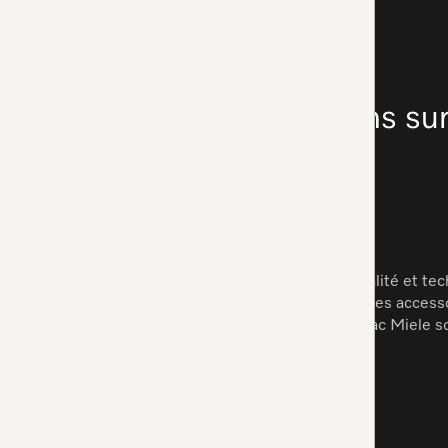
Plus d'informations sur
EN SAVOIR PLUS
Les aspirateurs Miele associent qualité et t
fonctionnalités adaptables comme les accessoi
remarquable, les aspirateurs sans sac Miele s