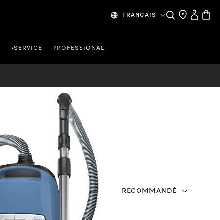
Search
Find a store
My Accou
Baske
FRANÇAIS
R
SERVICE
PROFESSIONAL
•
RECOMMANDÉ