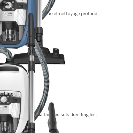
Line
nt aspiration économique et nettoyage profond.
erLine
 pour nettoyage parfait des sols durs fragiles.