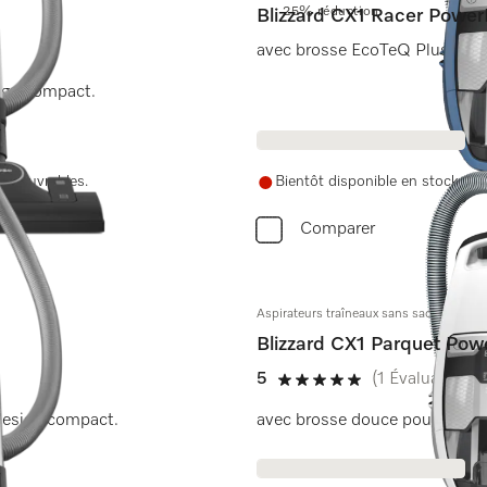
25% réduction
Blizzard CX1 Racer Power
avec brosse EcoTeQ Plus allia
sign compact.
urs ouvrables.
Bientôt disponible en stock.
Comparer
Aspirateurs traîneaux sans sac
Blizzard CX1 Parquet Pow
5
(1 Évaluation)
5 de 5 étoiles
 design compact.
avec brosse douce pour parquet