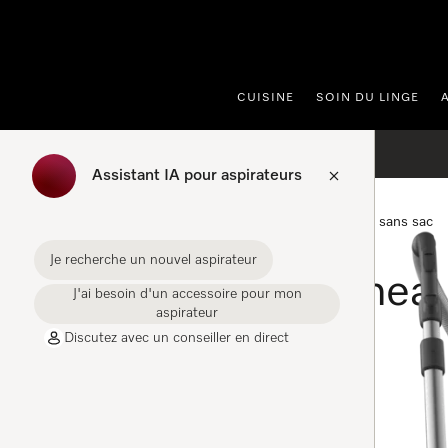
er au contenu
CUISINE
SOIN DU LINGE
Assistant IA pour aspirateurs
Accueil
Aspirateurs
Aspirateurs traîneaux sans sac
Je recherche un nouvel aspirateur
Aspirateurs traînea
J'ai besoin d'un accessoire pour mon
aspirateur
Discutez avec un conseiller en direct
FILTRE
Aspirateurs traîneaux sans sac