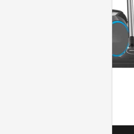
Boost CX1 PowerLine
4.8
(23 Évaluations)
4.8 de 5 étoiles
pour une puissance d’aspiration maximale avec un de
Disponible immédiatement. Livraison gratuite sous 1 à 3 jo
Comparer