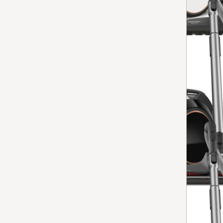
Disponible immédiatement. Livraison gratuite sous 1 à 3 jo
Comparer
Aspirateurs traîneaux sans sac
Boost CX1 Cat & Dog PowerLine
4.9
(9 Évaluations)
4.9 de 5 étoiles
pour les plus hautes exigences en matière d’hygiène, 
Disponible immédiatement. Livraison gratuite sous 1 à 3 jo
Comparer
Aspirateurs traîneaux sans sac