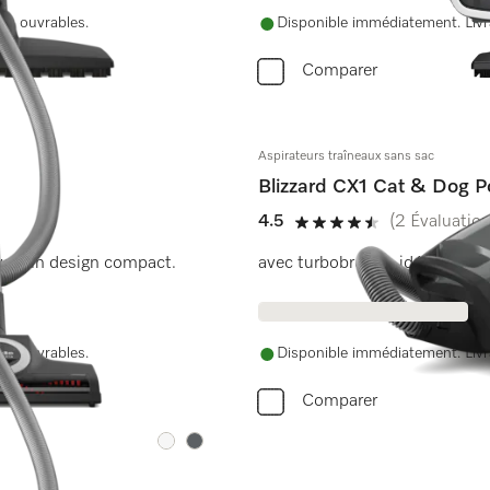
urs ouvrables.
Disponible immédiatement. Livra
Comparer
Aspirateurs traîneaux sans sac
Blizzard CX1 Cat & Dog P
4.5
(2 Évaluation
4.5 de 5 étoiles
avec un design compact.
avec turbobrosse, idéal pour 
urs ouvrables.
Disponible immédiatement. Livra
Comparer
Couleur:
Couleur: