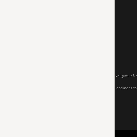
1.
Prix incl. TVA et CAR. Frais de port en sus. Envoi gratuit à
Sous réserve de modifications techniques ; nous déclinons tou