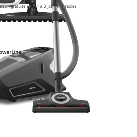
ison gratuite sous 1 à 3 jours ouvrables.
owerLine
s)
les amis des animaux.
ison gratuite sous 1 à 3 jours ouvrables.