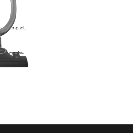
sign compact.
urs ouvrables.