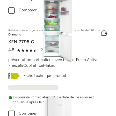
Comparer
Réfrigérateur-congélateur encastrable, hauteur de niche de 178⎵cm
Diamond
KFN 7795 C
4.5
(2 Évaluations)
4.5 de 5 étoiles
présentation particulière avec PerfectFresh Active,
Freeze&Cool et IceMaker.
Online Label Flag, Label énergétique
Fiche technique produit
Disponible immédiatement. La date de livraison est
convenue après la commande.
Comparer