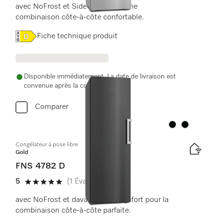
avec NoFrost et SideOpen pour une
combinaison côte-à-côte confortable.
Online Label Flag, Label énergétique
Fiche technique produit
Disponible immédiatement. La date de livraison est
convenue après la commande.
Comparer
Couleur:
Couleur:
Congélateur à pose libre
Gold
FNS 4782 D
5
(1 Évaluation)
5 de 5 étoiles
avec NoFrost et davantage de confort pour la
combinaison côte-à-côte parfaite.