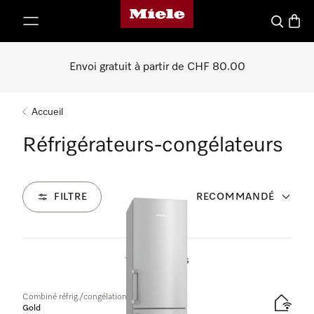
Page d'accueil de Miele
er au contenu
Search
Baske
Envoi gratuit à partir de CHF 80.00
Accueil
Réfrigérateurs-congélateurs
FILTRE
RECOMMANDÉ
126
Produits
Combiné réfrig./congélation à pose libre
Gold