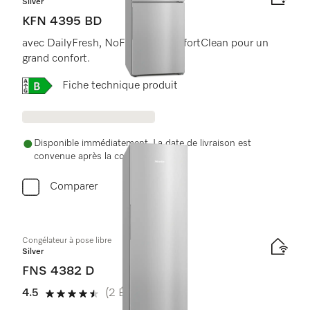
Silver
KFN 4395 BD
avec DailyFresh, NoFrost et ComfortClean pour un
grand confort.
Online Label Flag, Label énergétique
Fiche technique produit
Disponible immédiatement. La date de livraison est
convenue après la commande.
Comparer
Congélateur à pose libre
Silver
FNS 4382 D
4.5
(2 Évaluations)
4.5 de 5 étoiles