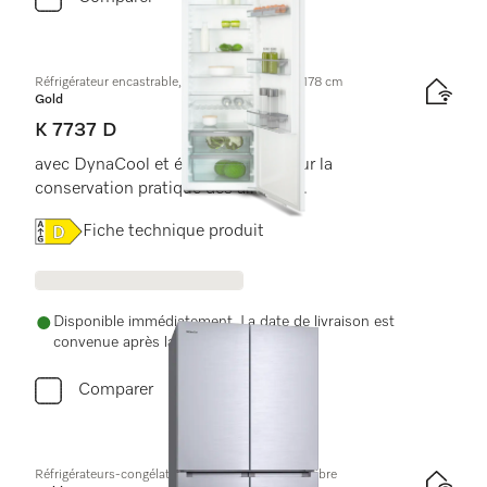
Réfrigérateur encastrable, hauteur de niche de 178 cm
Gold
K 7737 D
avec DynaCool et éclairage LED pour la
conservation pratique des aliments.
Online Label Flag, Label énergétique
Fiche technique produit
Disponible immédiatement. La date de livraison est
convenue après la commande.
Comparer
Réfrigérateurs-congélateurs FrenchDoor à pose libre