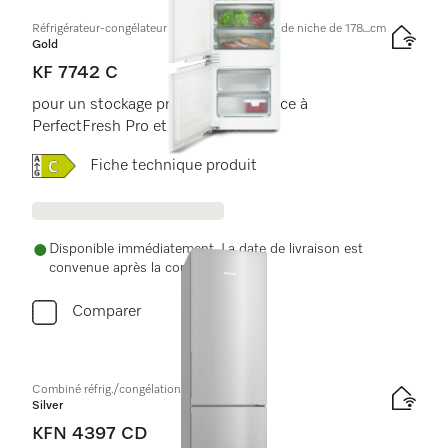
Réfrigérateur-congélateur encastrable, hauteur de niche de 178⎵cm
Gold
KF 7742 C
pour un stockage professionnel, grâce à
PerfectFresh Pro et DynaCool.
Online Label Flag, Label énergétique
Fiche technique produit
Disponible immédiatement. La date de livraison est
convenue après la commande.
Comparer
Combiné réfrig./congélation à pose libre
Silver
KFN 4397 CD