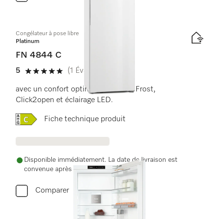
Congélateur à pose libre
Platinum
FN 4844 C
5
(1 Évaluation)
5 de 5 étoiles
avec un confort optimal grâce à NoFrost,
Click2open et éclairage LED.
Online Label Flag, Label énergétique
Fiche technique produit
Disponible immédiatement. La date de livraison est
convenue après la commande.
Comparer