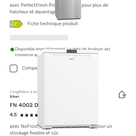
avec PerfectFresh Pro et NoFrost pour plus de
fraîcheur et davantage de confort.
Online Label Flag, Label énergétique
Fiche technique produit
Disponible immédiatement. La date de livraison est
convenue après la commande.
Comparer
Congélateur à pose libre
Silver
FN 4002 D
4.5
(4 Évaluations)
4.5 de 5 étoiles
avec NoFrost, SuperFrost et VarioRoom pour un
stockage flexible et sûr.