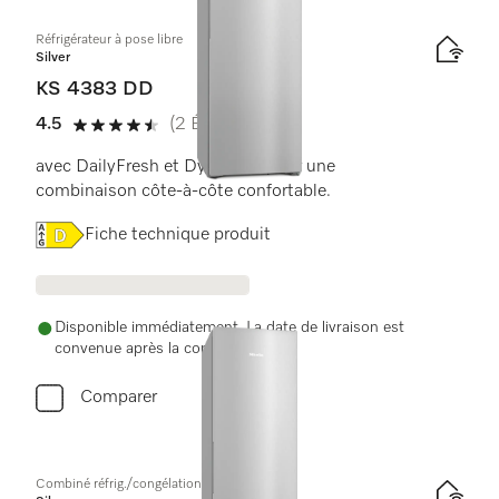
Réfrigérateur à pose libre
Silver
KS 4383 DD
4.5
(2 Évaluations)
4.5 de 5 étoiles
avec DailyFresh et DynaCool pour une
combinaison côte-à-côte confortable.
Online Label Flag, Label énergétique
Fiche technique produit
Disponible immédiatement. La date de livraison est
convenue après la commande.
Comparer
Combiné réfrig./congélation à pose libre