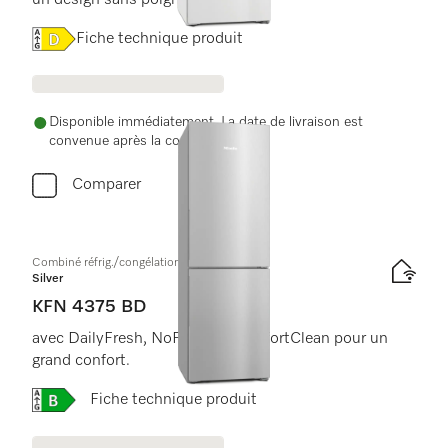
un design sans poignée.
Online Label Flag, Label énergétique
Fiche technique produit
Disponible immédiatement. La date de livraison est
convenue après la commande.
Comparer
Combiné réfrig./congélation à pose libre
Silver
KFN 4375 BD
avec DailyFresh, NoFrost et ComfortClean pour un
grand confort.
Online Label Flag, Label énergétique
Fiche technique produit