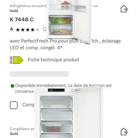
Réfrigérateur encastrable, hauteur de niche de 140 cm
Gold
K 7448 C
4
(2 Évaluations)
4 de 5 étoiles
avec PerfectFresh Pro pour plus de fraîch., éclairage
LED et comp. congél. 4*.
Online Label Flag, Label énergétique
Fiche technique produit
Disponible immédiatement. La date de livraison est
convenue après la commande.
Comparer
Congélateur encastrable, hauteur de niche de 88 cm
Gold