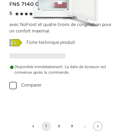
FNS 7140 C
5
(3 Évaluations)
5 de 5 étoiles
avec NoFrost et quatre tiroirs de congélation pour
un confort maximal.
Online Label Flag, Label énergétique
Fiche technique produit
Disponible immédiatement. La date de livraison est
convenue après la commande.
Comparer
1
2
3
..