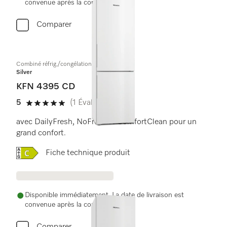
convenue après la commande.
Comparer
Combiné réfrig./congélation à pose libre
Silver
KFN 4395 CD
5
(1 Évaluation)
5 de 5 étoiles
avec DailyFresh, NoFrost et ComfortClean pour un
grand confort.
Online Label Flag, Label énergétique
Fiche technique produit
Disponible immédiatement. La date de livraison est
convenue après la commande.