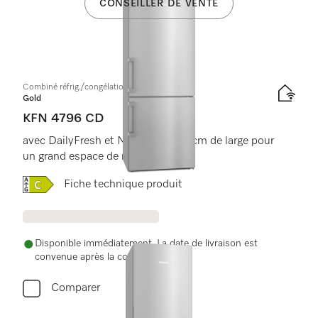
CONSEILLER DE VENTE
Combiné réfrig./congélation à pose libre
Gold
KFN 4796 CD
avec DailyFresh et NoFrost en 75 cm de large pour
un grand espace de rangement.
Online Label Flag, Label énergétique
Fiche technique produit
Disponible immédiatement. La date de livraison est
convenue après la commande.
Comparer