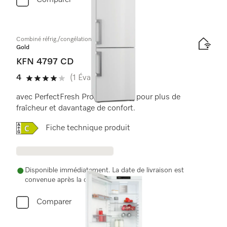
Comparer
Combiné réfrig./congélation à pose libre
Gold
KFN 4797 CD
4
(1 Évaluation)
4 de 5 étoiles
avec PerfectFresh Pro et NoFrost pour plus de
fraîcheur et davantage de confort.
Online Label Flag, Label énergétique
Fiche technique produit
Disponible immédiatement. La date de livraison est
convenue après la commande.
Comparer