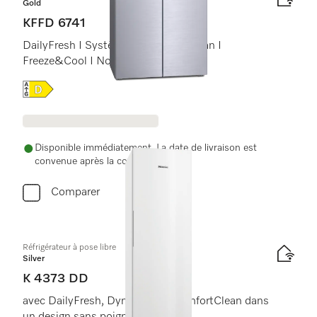
Gold
KFFD 6741
DailyFresh I Système Longlife AirClean I
Freeze&Cool I NoFrost I DynaCool
Online Label Flag, Label énergétique
Disponible immédiatement. La date de livraison est
convenue après la commande.
Comparer
Réfrigérateur à pose libre
Silver
K 4373 DD
avec DailyFresh, DynaCool et ComfortClean dans