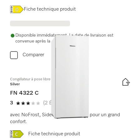
Online Label Flag, Label énergétique
Fiche technique produit
Disponible immédiatement. La date de livraison est
convenue après la commande.
Comparer
Congélateur à pose libre
Silver
FN 4322 C
3
(2 Évaluations)
3 de 5 étoiles
avec NoFrost, SideOpen et box XXL pour un grand
confort.
Online Label Flag, Label énergétique
Fiche technique produit