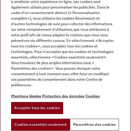
à améliorer votre expérience en ligne. Les cookies sont
également utilisés pour personnaliser les publicités. Dans le
FRANÇAIS
cadre d'un consentement distinct (« Personnalisation
complète »), nous utilisons les cookies Bloomreach et
d'autres technologies de suivi pour collecter des informations
sur votre comportement d'utilisateur, que nous attribuons à
votre profil afin de mieux adapter le contenu que nous vous
présentons via différents canaux. En sélectionnant « Accepter
Miele sur Youtube
Miele sur Instagram
Miele sur Facebook
Miele sur Pinterest
Miele sur LinkedIn
tous les cookies », vous acceptez tous les cookies et
technologies. Pour n'accepter que les cookies et technologies
essentiels, sélectionnez « Cookies essentiels seulement».
Vous trouverez de plus amples informations sous «
Paramètres des cookies ». Vous pouvez révoquer votre
consentement à tout moment avec effet futur en modifiant
Mentions légales
vos paramètres de consentement dans notre Centre de
préférences.
CGV
Protection des données
Mentions légales
Protection des données
Cookies
Conditions d'utilisation
Accepter tous les cookies
Paramètres des cookies
Cookies essentiels seulement
Paramètres des cookies