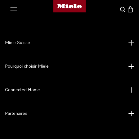
Page d'accueil de Miele
er au contenu
Search
Baske
Miele Suisse
Pourquoi choisir Miele
Connected Home
Partenaires