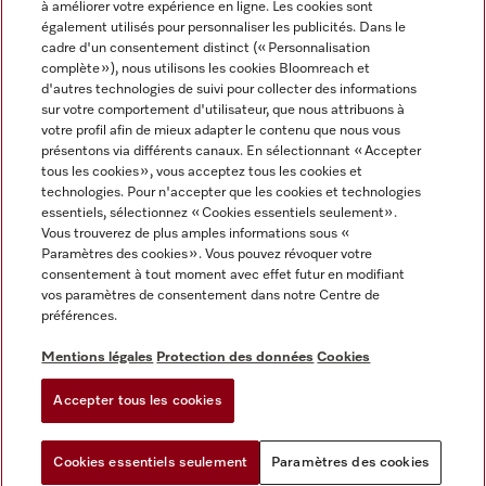
à améliorer votre expérience en ligne. Les cookies sont
également utilisés pour personnaliser les publicités. Dans le
FRANÇAIS
cadre d'un consentement distinct (« Personnalisation
complète »), nous utilisons les cookies Bloomreach et
d'autres technologies de suivi pour collecter des informations
sur votre comportement d'utilisateur, que nous attribuons à
votre profil afin de mieux adapter le contenu que nous vous
présentons via différents canaux. En sélectionnant « Accepter
Miele sur Youtube
Miele sur Instagram
Miele sur Facebook
Miele sur Pinterest
Miele sur LinkedIn
tous les cookies », vous acceptez tous les cookies et
technologies. Pour n'accepter que les cookies et technologies
essentiels, sélectionnez « Cookies essentiels seulement».
Vous trouverez de plus amples informations sous «
Paramètres des cookies ». Vous pouvez révoquer votre
consentement à tout moment avec effet futur en modifiant
Mentions légales
vos paramètres de consentement dans notre Centre de
préférences.
CGV
Protection des données
Mentions légales
Protection des données
Cookies
Conditions d'utilisation
Accepter tous les cookies
Paramètres des cookies
Cookies essentiels seulement
Paramètres des cookies