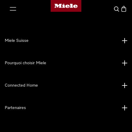
Page d'accueil de Miele
er au contenu
Search
Baske
Miele Suisse
Pourquoi choisir Miele
Connected Home
Partenaires