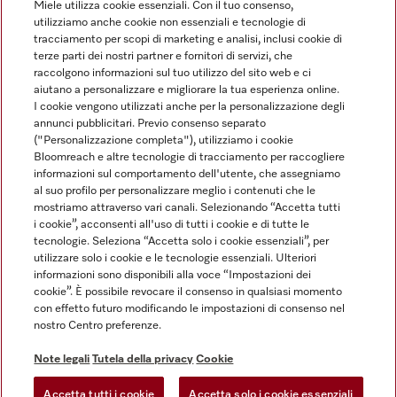
Miele utilizza cookie essenziali. Con il tuo consenso,
utilizziamo anche cookie non essenziali e tecnologie di
tracciamento per scopi di marketing e analisi, inclusi cookie di
Linguaggio
terze parti dei nostri partner e fornitori di servizi, che
raccolgono informazioni sul tuo utilizzo del sito web e ci
aiutano a personalizzare e migliorare la tua esperienza online.
ITALIANO
I cookie vengono utilizzati anche per la personalizzazione degli
annunci pubblicitari. Previo consenso separato
("Personalizzazione completa"), utilizziamo i cookie
Bloomreach e altre tecnologie di tracciamento per raccogliere
informazioni sul comportamento dell'utente, che assegniamo
al suo profilo per personalizzare meglio i contenuti che le
Miele su Youtube
Miele su Instagram
Miele su Facebook
Miele on Pinterest
Miele su LinkedIn
mostriamo attraverso vari canali. Selezionando “Accetta tutti
i cookie”, acconsenti all'uso di tutti i cookie e di tutte le
tecnologie. Seleziona “Accetta solo i cookie essenziali”, per
utilizzare solo i cookie e le tecnologie essenziali. Ulteriori
informazioni sono disponibili alla voce “Impostazioni dei
cookie”. È possibile revocare il consenso in qualsiasi momento
Note Legali
con effetto futuro modificando le impostazioni di consenso nel
nostro Centro preferenze.
CG
Tutela della privacy
Note legali
Tutela della privacy
Cookie
Condizioni di Utilizzo
Accetta tutti i cookie
Accetta solo i cookie essenziali