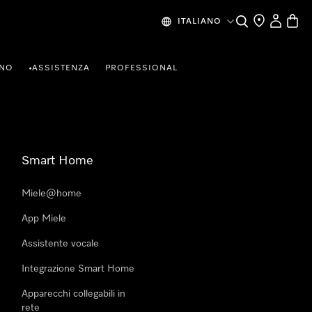
Cerca
Ricerca Riven
Il mio Prof
Baske
ITALIANO
RNO
ASSISTENZA
PROFESSIONAL
•
Smart Home
Miele@home
App Miele
Assistente vocale
Integrazione Smart Home
Apparecchi collegabili in
rete