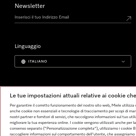
Newsletter
Linguaggio
ITALIANO
Le tue impostazioni attuali relative ai cookie ch
Per garantire il corretto funzionamento del nostro sito web, Miele utilizza 
anche cookie non essenziali e tecnologie di tracciamento per scopi di market
nostri partner e fornitori di servizi, che raccolgono informazioni sul tuo uti
migliorare la tua esperienza online. I cookie vengono utilizzati anche per l
consenso separato ("Personalizzazione completa"), utilizziamo i cookie B
raccogliere informazioni sul comportamento dell'utente, che assegniamo al