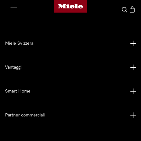
Homepage di Miele
a al contenuto
Cerca
Baske
Miele Svizzera
Vantaggi
Smart Home
Partner commerciali