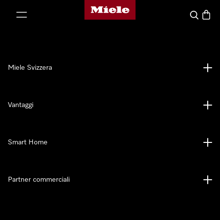
Homepage di Miele
a al contenuto
Cerca
Baske
Miele Svizzera
Vantaggi
Smart Home
Partner commerciali