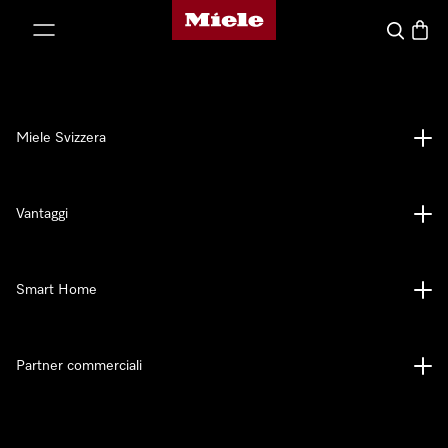
Homepage di Miele
a al contenuto
Cerca
Baske
Miele Svizzera
Vantaggi
Smart Home
Partner commerciali