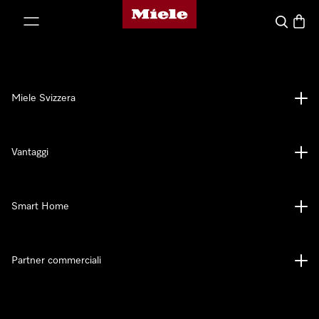
Homepage di Miele
a al contenuto
Cerca
Baske
Miele Svizzera
Vantaggi
Smart Home
Partner commerciali