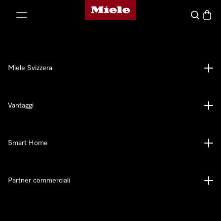
Homepage di Miele
a al contenuto
Cerca
Baske
Miele Svizzera
Vantaggi
Smart Home
Partner commerciali