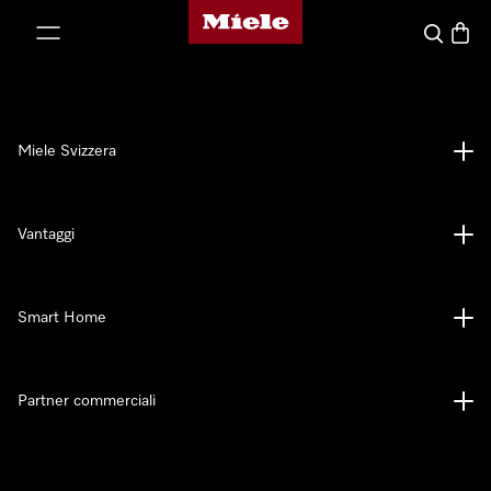
Homepage di Miele
a al contenuto
Cerca
Baske
Miele Svizzera
Vantaggi
Smart Home
Partner commerciali