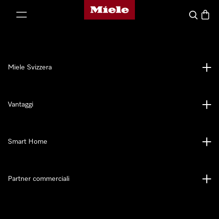
Homepage di Miele
a al contenuto
Cerca
Baske
Miele Svizzera
Vantaggi
Smart Home
Partner commerciali