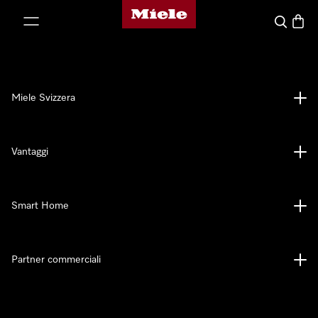
Homepage di Miele
a al contenuto
Cerca
Baske
Miele Svizzera
Vantaggi
Smart Home
Partner commerciali