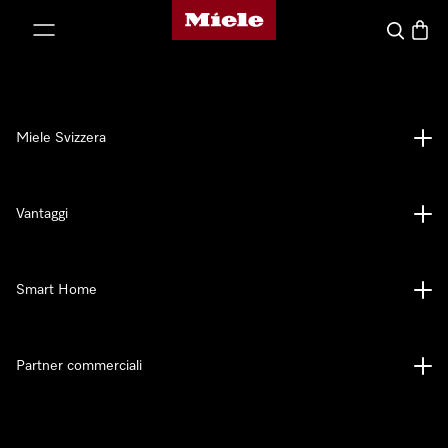
Homepage di Miele
a al contenuto
Cerca
Baske
Miele Svizzera
Vantaggi
Smart Home
Partner commerciali