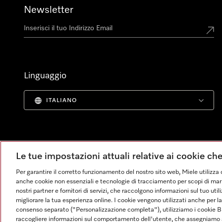
Newsletter
Linguaggio
ITALIANO
Le tue impostazioni attuali relative ai cookie ch
Per garantire il corretto funzionamento del nostro sito web, Miele utilizza 
anche cookie non essenziali e tecnologie di tracciamento per scopi di market
nostri partner e fornitori di servizi, che raccolgono informazioni sul tuo uti
migliorare la tua esperienza online. I cookie vengono utilizzati anche per l
consenso separato ("Personalizzazione completa"), utilizziamo i cookie B
raccogliere informazioni sul comportamento dell'utente, che assegniamo al