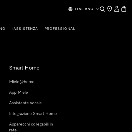
Cerca
Ricerca Riven
Il mio Prof
Baske
ITALIANO
RNO
ASSISTENZA
PROFESSIONAL
•
Smart Home
Miele@home
App Miele
Assistente vocale
Integrazione Smart Home
Apparecchi collegabili in
rete