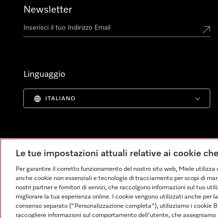
Newsletter
Linguaggio
ITALIANO
Le tue impostazioni attuali relative ai cookie ch
Per garantire il corretto funzionamento del nostro sito web, Miele utilizza 
anche cookie non essenziali e tecnologie di tracciamento per scopi di market
nostri partner e fornitori di servizi, che raccolgono informazioni sul tuo uti
migliorare la tua esperienza online. I cookie vengono utilizzati anche per l
consenso separato ("Personalizzazione completa"), utilizziamo i cookie B
raccogliere informazioni sul comportamento dell'utente, che assegniamo al