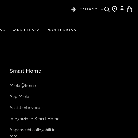
Cerca
Ricerca Riven
Il mio Prof
Baske
ITALIANO
RNO
ASSISTENZA
PROFESSIONAL
•
Smart Home
Miele@home
App Miele
Assistente vocale
Integrazione Smart Home
Apparecchi collegabili in
rete