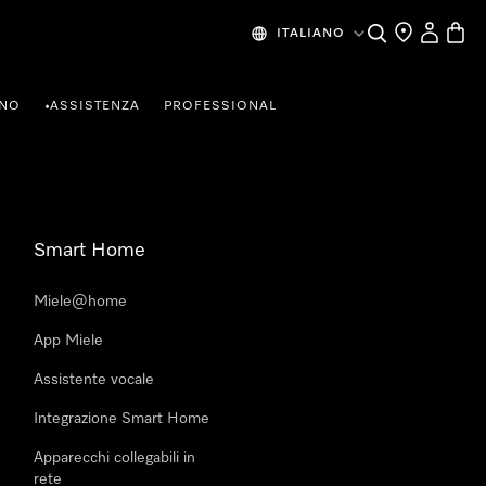
Cerca
Ricerca Riven
Il mio Prof
Baske
ITALIANO
RNO
ASSISTENZA
PROFESSIONAL
•
Smart Home
Miele@home
App Miele
Assistente vocale
Integrazione Smart Home
Apparecchi collegabili in
rete