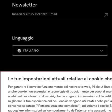
Newsletter
Linguaggio
ITALIANO
Le tue impostazioni attuali relative ai cookie ch
Per garantire il corretto funzionamento del nostro sito web, Miele utilizza 
anche cookie non essenziali e tecnologie di tracciamento per scopi di market
nostri partner e fornitori di servizi, che raccolgono informazioni sul tuo uti
migliorare la tua esperienza online. I cookie vengono utilizzati anche per l
consenso separato ("Personalizzazione completa"), utilizziamo i cookie B
raccogliere informazioni sul comportamento dell'utente, che assegniamo al